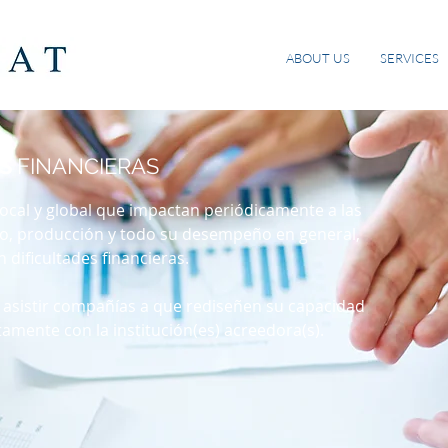
ABOUT US
SERVICES
ES
FINANCIERAS
ocal y global que impactan periódicamente a las
o, producción y todo su desempeño en general,
ificultades financieras.
a asistir compañías a que rediseñen su capacidad
amente con la institución(es) acreedora(s).