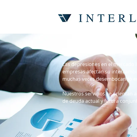
REESTRUCTURACION
Las depresiones en el mercado l
empresas afectan su intercambi
muchas veces desembocando en d
Nuestros servicios se orientan 
de deuda actual y futura conjunt